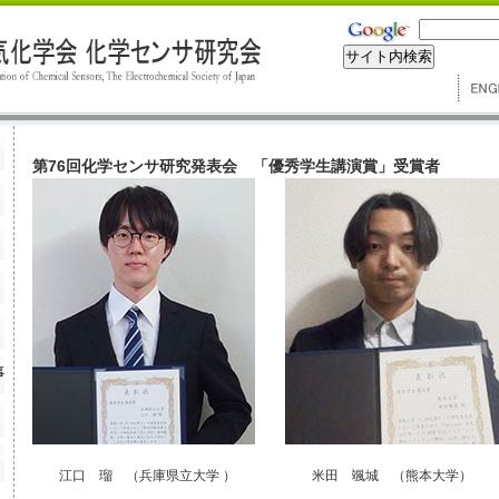
第76回化学センサ研究発表会 「優秀学生講演賞」受賞者
江口 瑠 （兵庫県立大学 ）
米田 颯城 （熊本大学）