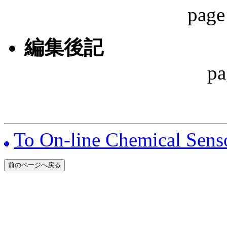
page
編集後記
page 
To On-line Chemical Sens